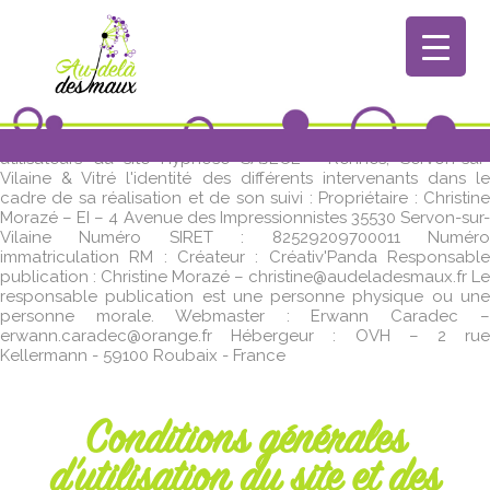
Présentation du site
En vertu de l'article 6 de la loi n° 2004-575 du 21 juin 2004 pour
la confiance dans l'économie numérique, il est précisé aux
utilisateurs du site Hypnose SAJECE - Rennes, Servon-sur-
Vilaine & Vitré l'identité des différents intervenants dans le
cadre de sa réalisation et de son suivi : Propriétaire : Christine
Morazé – EI – 4 Avenue des Impressionnistes 35530 Servon-sur-
Vilaine Numéro SIRET : 82529209700011 Numéro
immatriculation RM : Créateur : Créativ'Panda Responsable
publication : Christine Morazé – christine@audeladesmaux.fr Le
responsable publication est une personne physique ou une
personne morale. Webmaster : Erwann Caradec –
erwann.caradec@orange.fr Hébergeur : OVH – 2 rue
Kellermann - 59100 Roubaix - France
Conditions générales
d’utilisation du site et des