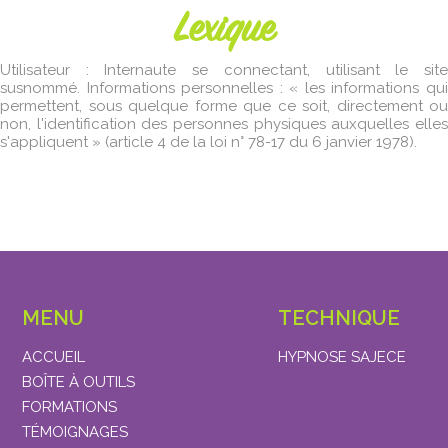
Lexique
Utilisateur : Internaute se connectant, utilisant le site
susnommé. Informations personnelles : « les informations qui
permettent, sous quelque forme que ce soit, directement ou
non, l'identification des personnes physiques auxquelles elles
s'appliquent » (article 4 de la loi n° 78-17 du 6 janvier 1978).
MENU
TECHNIQUE
ACCUEIL
HYPNOSE SAJECE
BOÎTE À OUTILS
FORMATIONS
TÉMOIGNAGES