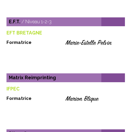
E.F.T.
/ Niveau 1-2-3
EFT BRETAGNE
Marie-Estelle Pelvin
Formatrice
Matrix Reimprinting
IFPEC
Marion Blique
Formatrice