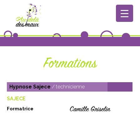
Formations
Hypnose Sajece
/ technicienne
SAJECE
Camille Griselin
Formatrice