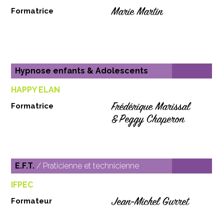
Marie Martin
Formatrice
Hypnose enfants & Adolescents
HAPPY ELAN
Frédérique Marissal
Formatrice
& Peggy Chaperon
E.F.T.
/ Praticienne et technicienne
IFPEC
Jean-Michel Gurret
Formateur