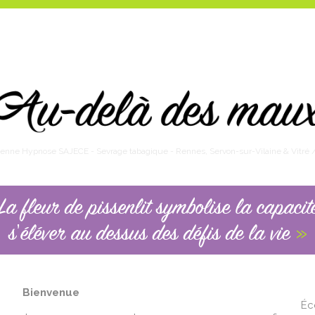
cienne Hypnose SAJECE - Sevrage tabagique - Rennes, Servon-sur-Vilaine & Vitré / I
La fleur de pissenlit symbolise la capacit
’
»
s
éléver au dessus des défis de la vie
Bienvenue
‌‌