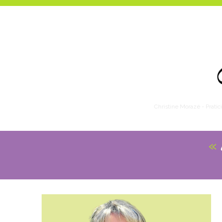
Christine Morazé - Prati
«