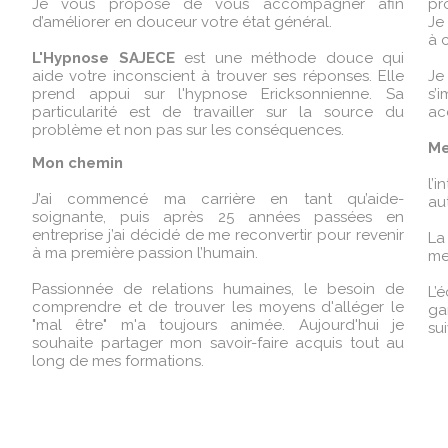
Je vous propose de vous accompagner afin
pr
d’améliorer en douceur votre état général.
Je
à 
L‌'Hypnose SAJECE
est une méthode douce qui
aide votre inconscient à trouver ses réponses. Elle
Je
prend appui sur l'hypnose Ericksonnienne. Sa
s’
particularité est de travailler sur la source du
ac
problème et non pas sur les conséquences.
Me
Mon chemin
l’
‌‌J’ai commencé ma carrière en tant qu’aide-
au
soignante, puis après 25 années passées en
entreprise j’ai décidé de me reconvertir pour revenir
La
à ma première passion l’humain.
me
‌‌Passionnée de relations humaines, le besoin de
L’
comprendre et de trouver les moyens d'alléger le
ga
"mal être" m'a toujours animée. Aujourd'hui je
sui
souhaite partager mon savoir-faire acquis tout au
long de mes formations.