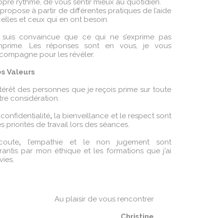
opre rythme, de vous sentir mieux au quotidien.
 propose à partir de différentes pratiques de l’aide
celles et ceux qui en ont besoin.
 suis convaincue que ce qui ne s’exprime pas
imprime. Les réponses sont en vous, je vous
compagne pour les révéler.
s Valeurs
intérêt des personnes que je reçois prime sur toute
tre considération.
 confidentialité
,
la bienveillance et le respect sont
s priorités de travail lors des séances.
écoute
,
l’empathie et le non jugement sont
rantis par mon éthique et les formations que j’ai
vies.
Au plaisir de vous rencontrer
Christine