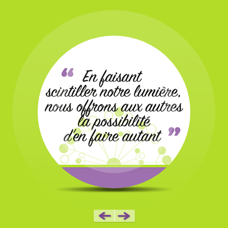
MANDELA
NELSON