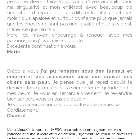
personne devrait faire. Vous, vous m’avez acceuilli dans
ma singularité et mon entièreté avec beaucoup de
sincérité et d’empathie. Je suis différente d’il y a quelques
mois ; plus apaisée et surtout confiante plus que jamais
que les choses ne sont pas une fatalité et que la vie est,
in fine, ce que j’en fais.
Merci de m’avoir encouragé à renouer avec mes
passions, que j’avais mises de côté.
Excellente continuation à vous.
Marie
‌Grâce à vous
j'ai pu repasser sous des tunnels et
emprunter des ascenseurs ainsi que croiser des
chiens sans peur.
Je pense que j'ai réussi depuis la
dernière fois qu'on s'est vu à surmonter en grande partie
mes peurs. Je vous en remercie vivement. Je reviendrai
bien sûr vers vous en cas de besoin.
Je vous remercie encore pour votre aide précieuse.
Cordialement.
Chantal
Mme Morazé, Je vous dis MERCI pour votre accompagnement, votre
patience et surtout votre attitude de non-jugement. J’ai consulté divers.es
professionnel.lle.s et cela n’a jamais fonctionné - psychologue du travail,