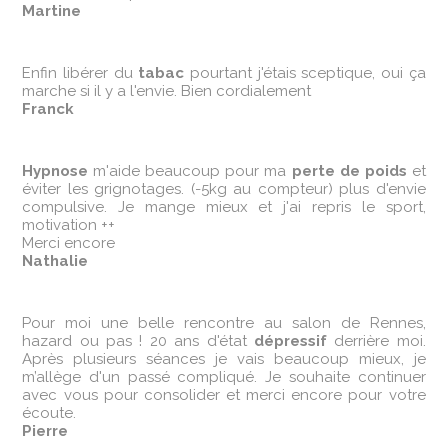
Martine
Enfin libérer du
tabac
pourtant j'étais sceptique, oui ça
marche si il y a l'envie. Bien cordialement
Franck
Hypnose
m'aide beaucoup pour ma
perte de poids
et
éviter les grignotages. (-5kg au compteur) plus d'envie
compulsive. Je mange mieux et j'ai repris le sport,
motivation ++
Merci encore
Nathalie
Pour moi une belle rencontre au salon de Rennes,
hazard ou pas ! 20 ans d'état
dépressif
derrière moi.
Après plusieurs séances je vais beaucoup mieux, je
m’allège d'un passé compliqué. Je souhaite continuer
avec vous pour consolider et merci encore pour votre
écoute.
Pierre