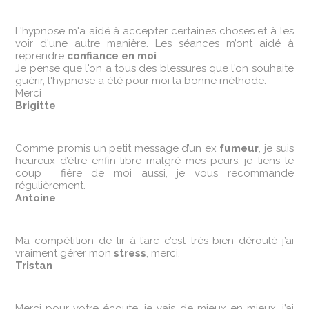
L'hypnose m'a aidé à accepter certaines choses et à les
voir d'une autre manière. Les séances m’ont aidé à
reprendre
confiance en moi
.
Je pense que l'on a tous des blessures que l'on souhaite
guérir, l'hypnose a été pour moi la bonne méthode.
Merci
Brigitte
Comme promis un petit message d’un ex
fumeur
, je suis
heureux d’être enfin libre malgré mes peurs, je tiens le
coup fière de moi aussi, je vous recommande
régulièrement.
Antoine
Ma compétition de tir à l’arc c’est très bien déroulé j’ai
vraiment gérer mon
stress
, merci.
Tristan
Merci pour votre écoute, je vais de mieux en mieux, j’ai