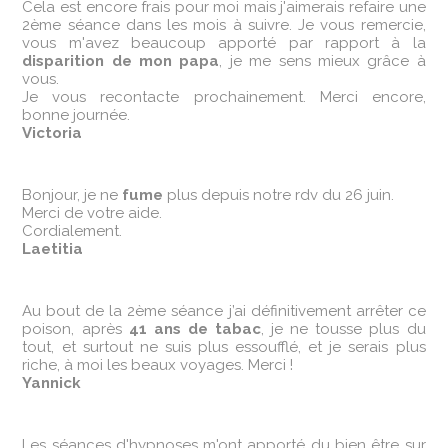
Cela est encore frais pour moi mais j'aimerais refaire une
2ème séance dans les mois à suivre. Je vous remercie,
vous m'avez beaucoup apporté par rapport à la
disparition de mon papa
, je me sens mieux grâce à
vous.
Je vous recontacte prochainement. Merci encore,
bonne journée.
Victoria
Bonjour, je ne
fume
plus depuis notre rdv du 26 juin.
Merci de votre aide.
Cordialement.
Laetitia
Au bout de la 2ème séance j’ai définitivement arrêter ce
poison, après
41 ans de tabac
, je ne tousse plus du
tout, et surtout ne suis plus essoufflé, et je serais plus
riche, à moi les beaux voyages. Merci !
Yannick
Les séances d'hypnoses m'ont apporté du bien être sur