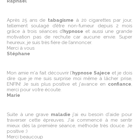
Raphael
Après 25 ans de
tabagisme
à 20 cigarettes par jour,
tellement soulagé d’être non-fumeur depuis 2 mois
grâce à trois séances d’
hypnose
et aussi une grande
motivation pas de rechute car aucune envie. Super
heureux, je suis très fière de l’annoncer.
Merci à vous
Stéphane
Mon amie m'a fait découvrir l'
hypnose Sajece
et je dois
dire que je me suis surprise moi même à lâcher prise,
ENFIN! Je suis plus positive et j'avance en
confiance
,
merci pour votre écoute.
Marie
Suite à une grave
maladie
j'ai eu besoin d'aide pour
traverser cette épreuves. J'ai commencé à me sentir
mieux dés la première séance, méthode très douce. Je
positive :)
Merci beaucoup