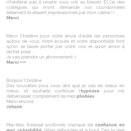
n'hésiterai pas à revenir vous voir au besoin. Et j'ai des
collègues qui m'ont demandé vos coordonnées
tellement ils étaient impressionnés par mon calme !:)
Merci
Merci Christine pour votre envie d'aider les personnes
autour de vous. Votre écoute et votre disponibilité font
qu'on se laisse porter par votre voix et qu'on arrive à
lâcher prise.
Je vais prendre un abonnement :)
Merci +++
Bonjour Christine
Des nouvelles pour vous dire que je vais de mieux en
mieux, et souhaite continuer l’
hypnose
pour me
débarrasser complément de mes
phobies
.
Merci encore.
Johann
Mal-être, tristesse profonde, manque de
confiance en
moi, culpabilité
, j’étais débordée et à bout. Dès la 1ère