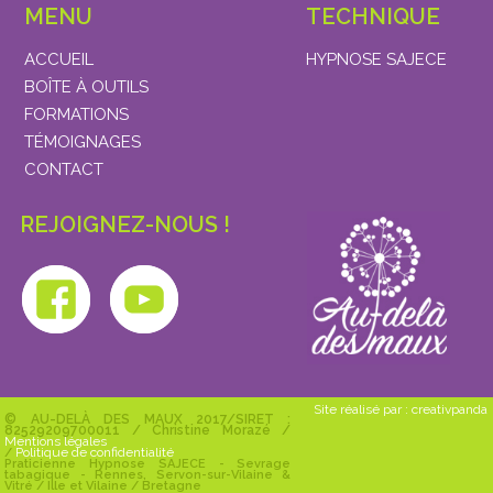
MENU
TECHNIQUE
ACCUEIL
HYPNOSE SAJECE
BOÎTE À OUTILS
FORMATIONS
TÉMOIGNAGES
CONTACT
REJOIGNEZ-NOUS !
Site réalisé par : creativpanda
© AU-DELÀ DES MAUX 2017/SIRET :
82529209700011 / Christine Morazé /
Mentions légales
Politique de confidentialité
/
Praticienne Hypnose SAJECE - Sevrage
tabagique - Rennes, Servon-sur-Vilaine &
Vitré / Ille et Vilaine / Bretagne