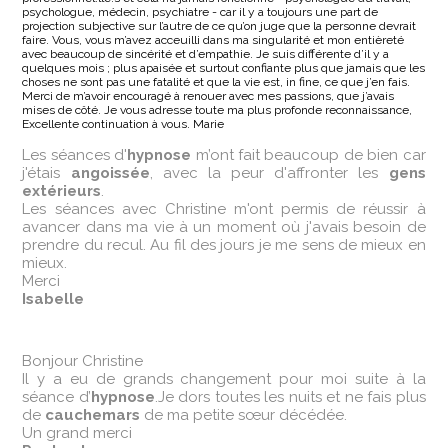
psychologue, médecin, psychiatre - car il y a toujours une part de
projection subjective sur l’autre de ce qu’on juge que la personne devrait
faire. Vous, vous m’avez acceuilli dans ma singularité et mon entièreté
avec beaucoup de sincérité et d’empathie. Je suis différente d’il y a
quelques mois ; plus apaisée et surtout confiante plus que jamais que les
choses ne sont pas une fatalité et que la vie est, in fine, ce que j’en fais.
Merci de m’avoir encouragé à renouer avec mes passions, que j’avais
mises de côté. Je vous adresse toute ma plus profonde reconnaissance,
Excellente continuation à vous. Marie
‌Les séances d'
hypnose
m’ont fait beaucoup de bien car
j'étais
angoissée
, avec la peur d'affronter les
gens
extérieurs
.
Les séances avec Christine m'ont permis de réussir à
avancer dans ma vie à un moment où j'avais besoin de
prendre du recul. Au fil des jours je me sens de mieux en
mieux.
Merci
Isabelle
Bonjour Christine
Il y a eu de grands changement pour moi suite à la
séance d’
hypnose
.Je dors toutes les nuits et ne fais plus
de
cauchemars
de ma petite sœur décédée.
Un grand merci