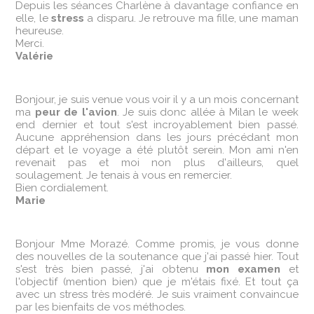
Depuis les séances Charlène à davantage confiance en
elle, le
stress
a disparu. Je retrouve ma fille, une maman
heureuse.
Merci.
Valérie
Bonjour, je suis venue vous voir il y a un mois concernant
ma
peur de l'avion
. Je suis donc allée à Milan le week
end dernier et tout s'est incroyablement bien passé.
Aucune appréhension dans les jours précédant mon
départ et le voyage a été plutôt serein. Mon ami n'en
revenait pas et moi non plus d'ailleurs, quel
soulagement. Je tenais à vous en remercier.
Bien cordialement.
Marie
Bonjour Mme Morazé. Comme promis, je vous donne
des nouvelles de la soutenance que j'ai passé hier. Tout
s'est très bien passé, j'ai obtenu
mon examen
et
l'objectif (mention bien) que je m'étais fixé. Et tout ça
avec un stress très modéré. Je suis vraiment convaincue
par les bienfaits de vos méthodes.