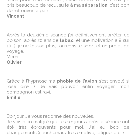
pris beaucoup de recul suite à ma
séparation
, c’est bon
de retrouver la paix.
Vincent
Après la deuxième séance j’ai définitivement arrêter ce
poison, après 20 ans de
tabac
, et une motivation à 8 sur
10 :), je ne tousse plus, j’ai repris le sport et un projet de
voyage.
Merci
Olivier
Grâce à l’hypnose ma
phobie de l’avion
s’est envolé si
j’ose dire :). Je vais pouvoir enfin voyager, mon
compagnon est ravi.
Emilie
Bonjour. Je vous redonne des nouvelles.
Je vais bien malgré que les 1er jours après la séance ont
été très éprouvants pour moi. J'ai eu bcp de
changements (cauchemars, très émotive, fatigue, etc..)